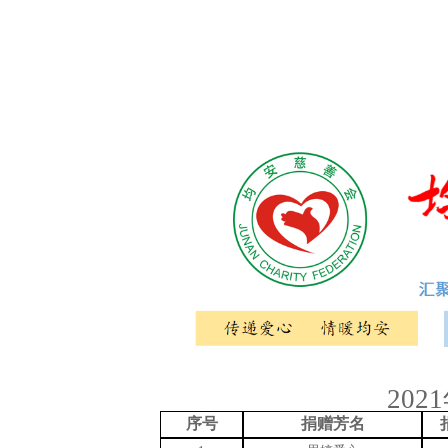
20
序号
捐赠芳名