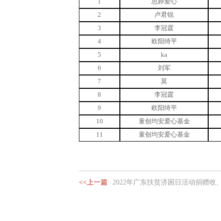
1
思婷爱心
2
卢君锐
3
李冠霆
4
欧阳绮平
5
ka
6
刘军
7
莫
8
李冠霆
9
欧阳绮平
10
童创均安爱心基金
11
童创均安爱心基金
<<上一篇
2022年广东扶贫济困日活动捐赠收