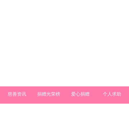
慈善资讯
捐赠光荣榜
爱心捐赠
个人求助