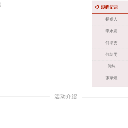
书
捐赠人
李永媚
何结雯
何结雯
何纯
张家煊